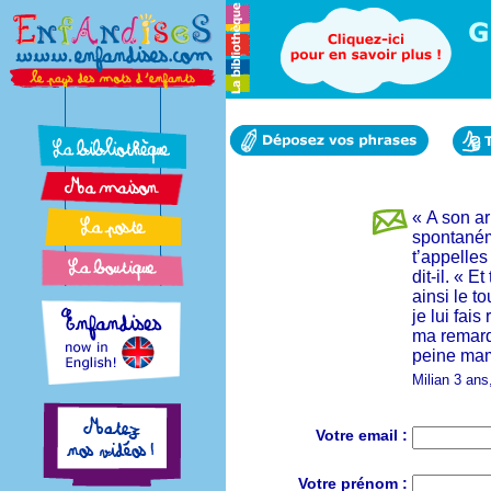
« A son ar
spontanéme
t’appelles
dit-il. « E
ainsi le t
je lui fai
ma remarqu
peine mama
Milian 3 ans
Votre email :
Votre prénom :