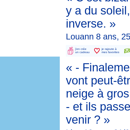
y a du solei
inverse. »
Louann 8 ans, 2
j'en crée
je rajoute à
un cadeau
mes favorites
« - Finalem
vont peut-êt
neige à gros
- et ils pass
venir ? »