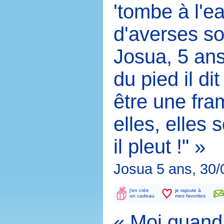
'tombe à l'e
d'averses s
Josua, 5 ans
du pied il di
être une fra
elles, elles
il pleut !" »
Josua 5 ans, 30/
j'en crée
je rajoute à
un cadeau
mes favorites
« Moi quand 