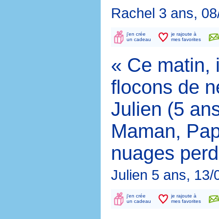
Rachel 3 ans, 08
j'en crée
je rajoute à
un cadeau
mes favorites
« Ce matin, 
flocons de 
Julien (5 ans
Maman, Papa
nuages perde
Julien 5 ans, 13
j'en crée
je rajoute à
un cadeau
mes favorites