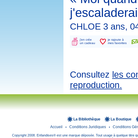
j'escaladerai
CHLOE 3 ans, 04
j'en crée
je rajoute à
un cadeau
mes favorites
Consultez
les co
reproduction.
La Bibliothèque
La Boutique
Accueil
Conditions Juridiques
Conditions Gé
Copyright 2008. Enfandises® est une marque déposée. Tout usage à quelque titre que