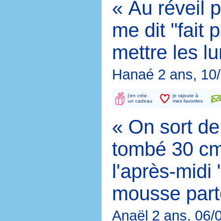
« Au réveil 
me dit "fait
mettre les lu
Hanaé 2 ans, 10
j'en crée
je rajoute à
un cadeau
mes favorites
« On sort de 
tombé 30 cm
l'après-midi 
mousse parto
Anaël 2 ans, 06/