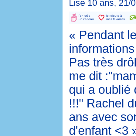
Lise 10 ans, 21/
j'en crée
je rajoute à
un cadeau
mes favorites
« Pendant le
informations
Pas très drôl
me dit :"mam
qui a oublié 
!!!" Rachel d
ans avec so
d'enfant <3 