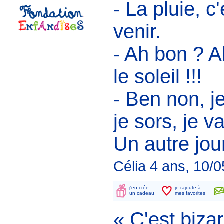
- La pluie, c'
venir.
- Ah bon ? Al
le soleil !!!
- Ben non, je
je sors, je v
Un autre jou
Célia 4 ans, 10/
j'en crée
je rajoute à
un cadeau
mes favorites
« C'est biza