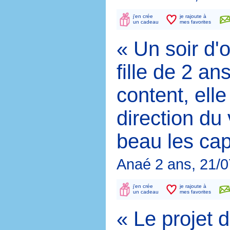
j'en crée
je rajoute à
un cadeau
mes favorites
« Un soir d'
fille de 2 an
content, elle
direction du 
beau les cap
Anaé 2 ans, 21/
j'en crée
je rajoute à
un cadeau
mes favorites
« Le projet d