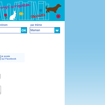
 prénom
par thème
Maman
je poste
sur Facebook