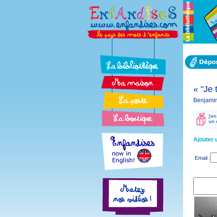
« "Je 
Benjamin
j'e
un 
Ajouter
Email :