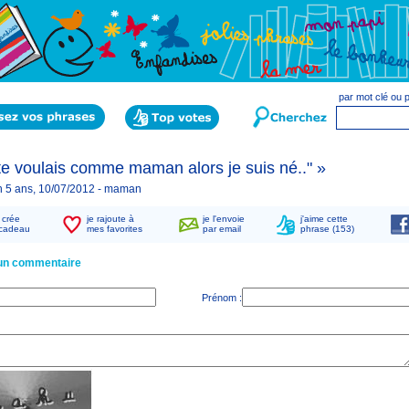
par mot clé ou
te voulais comme maman alors je suis né.." »
 5 ans, 10/07/2012 -
maman
n crée
je rajoute à
je l'envoie
j'aime cette
cadeau
mes favorites
par email
phrase (153)
 un commentaire
Prénom :