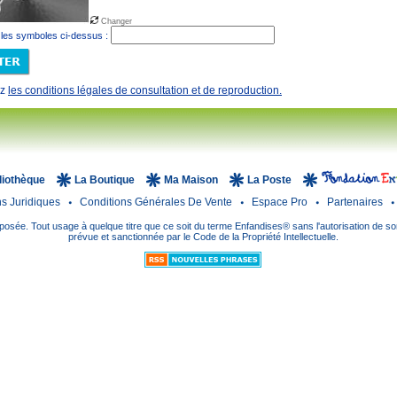
Changer
 les symboles ci-dessus :
ez
les conditions légales de consultation et de reproduction.
liothèque
La Boutique
Ma Maison
La Poste
ns Juridiques
Conditions Générales De Vente
Espace Pro
Partenaires
sée. Tout usage à quelque titre que ce soit du terme Enfandises® sans l'autorisation de so
prévue et sanctionnée par le Code de la Propriété Intellectuelle.