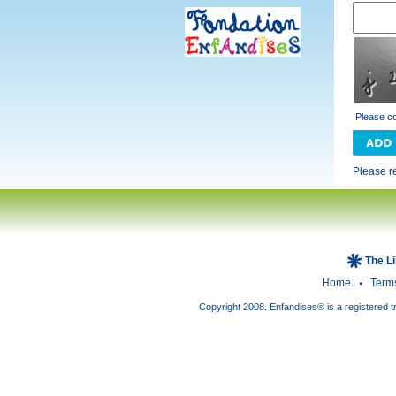
Please co
Please 
The L
Home
Term
Copyright 2008. Enfandises® is a registered t