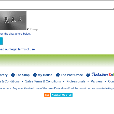
Change
py the characters below:
read
our legal terms of use
ibrary
The Shop
My House
The Post Office
s & Conditions
Sales Terms & Conditions
Professionals
Partners
Con
rademark. Any unauthorized use of the term Enfandises® will be construed as counterfeiting 