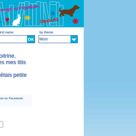
irst name
by theme
Mom
itrine.
s mes titis
étais petite
ost on Facebook