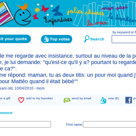
by keyword or f
lle me regarde avec insistance, surtout au niveau de la po
 je lui demande: "qu'est-ce qu'il y a? pourtant tu regarde
 ca?".
me répond: maman, tu as deux titis: un pour moi quand j'
pour Mattéo quand il était bébé""
years old, 10/04/2010 -
mom
e a gift
add to my favorites
send by email
vote (6)
p
omment
First name: