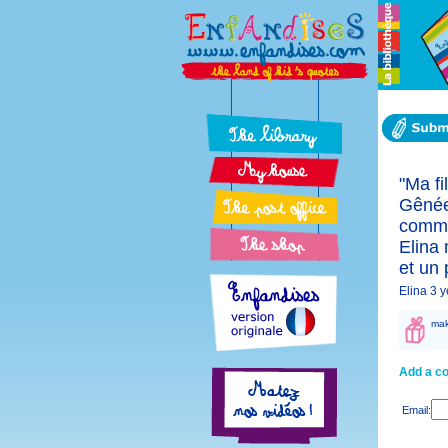
"Ma fi
Gênée,
comme
Elina 
et un 
Elina 3 
mak
Add a c
Email: